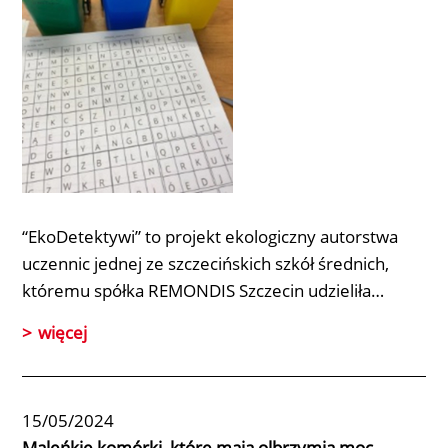
“EkoDetektywi”
to projekt ekologiczny autorstwa
uczennic jednej ze szczecińskich szkół średnich,
któremu spółka
REMONDIS Szczecin
udzieliła…
więcej
15/05/2024
Maleńkie komórki, które mają olbrzymią moc