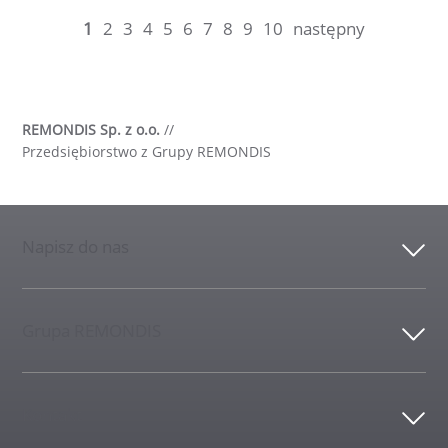
1
2
3
4
5
6
7
8
9
10
następny
REMONDIS Sp. z o.o.
//
Przedsiębiorstwo z Grupy REMONDIS
Napisz do nas
Grupa REMONDIS
Kontakt