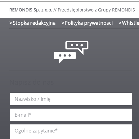
REMONDIS Sp. z o.o.
//
Przedsiębiorstwo z Grupy REMONDIS
Stopka redakcyjna
Polityka prywatnosci
Whistle
Napisz do nas