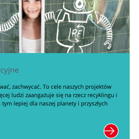
cyjne
ać, zachwycać. To cele naszych projektów
cej ludzi zaangażuje się na rzecz recyklingu i
tym lepiej dla naszej planety i przyszłych