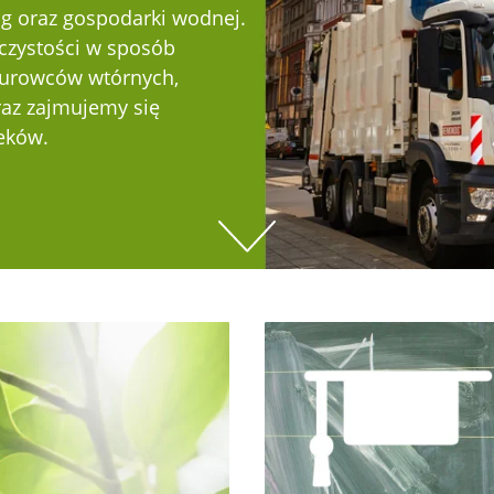
ług oraz gospodarki wodnej.
czystości w sposób
 surowców wtórnych,
az zajmujemy się
eków.