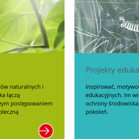
Projekty eduka
ów naturalnych i
Inspirować, motywow
ka łączą
edukacyjnych. Im wię
owym postępowaniem
ochrony środowiska, 
ołeczną
pokoleń.