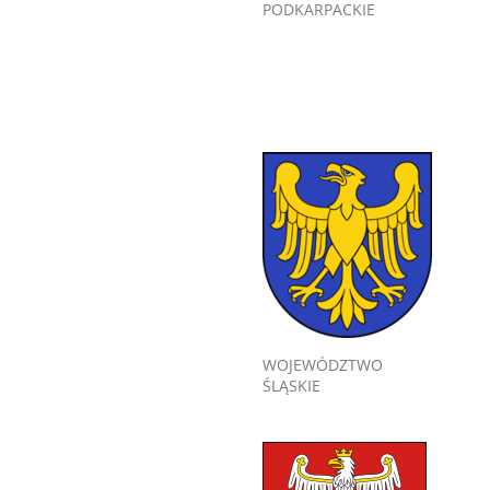
PODKARPACKIE
WOJEWÓDZTWO
ŚLĄSKIE