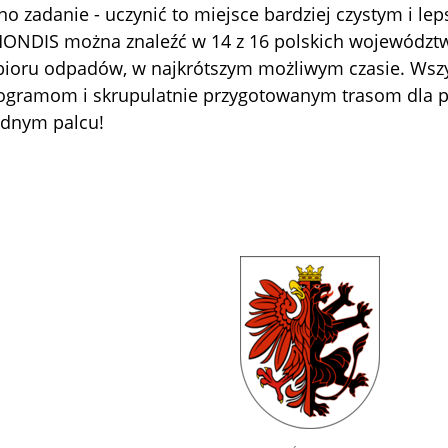
no zadanie - uczynić to miejsce bardziej czystym i lep
NDIS można znaleźć w 14 z 16 polskich województw.
bioru odpadów, w najkrótszym możliwym czasie. Wszy
gramom i skrupulatnie przygotowanym trasom dla pr
ednym palcu!