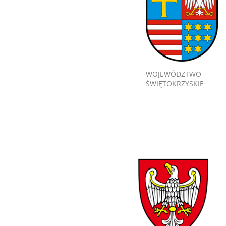
WOJEWÓDZTWO
ŚWIĘTOKRZYSKIE