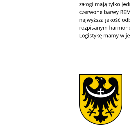
załogi mają tylko jed
czerwone barwy REMO
najwyższa jakość od
rozpisanym harmono
Logistykę mamy w j