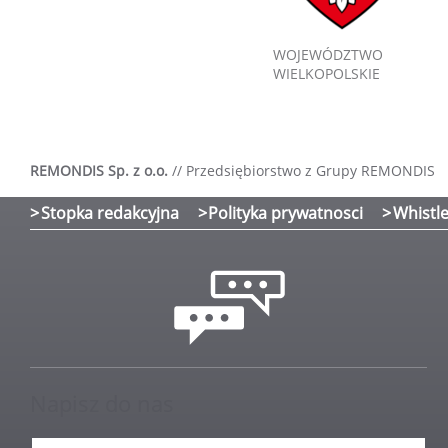
WOJEWÓDZTWO
WIELKOPOLSKIE
REMONDIS Sp. z o.o.
//
Przedsiębiorstwo z Grupy REMONDIS
Stopka redakcyjna
Polityka prywatnosci
Whistle
Napisz do nas