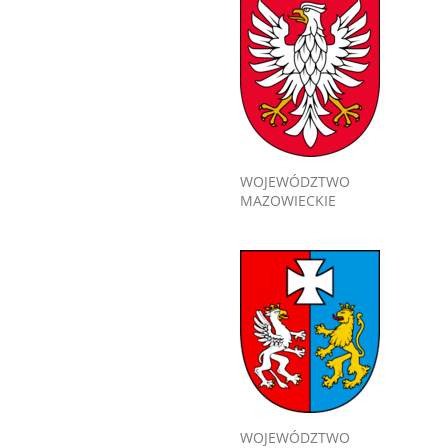
WOJEWÓDZTWO
MAZOWIECKIE
WOJEWÓDZTWO