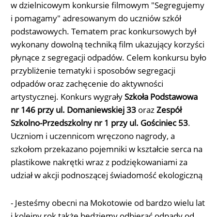
w dzielnicowym konkursie filmowym "Segregujemy
i pomagamy" adresowanym do uczniów szkół
podstawowych. Tematem prac konkursowych był
wykonany dowolną techniką film ukazujący korzyści
płynące z segregacji odpadów. Celem konkursu było
przybliżenie tematyki i sposobów segregacji
odpadów oraz zachęcenie do aktywności
artystycznej. Konkurs wygrały
Szkoła Podstawowa
nr 146 przy ul. Domaniewskiej 33
oraz
Zespół
Szkolno-Przedszkolny nr 1 przy ul. Gościniec 53
.
Uczniom i uczennicom wręczono nagrody, a
szkołom przekazano pojemniki w kształcie serca na
plastikowe nakrętki wraz z podziękowaniami za
udział w akcji podnoszącej świadomość ekologiczną
- Jesteśmy obecni na Mokotowie od bardzo wielu lat
i kolejny rok także będziemy odbierać odpady od