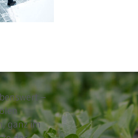
benswert –
olen
n, ganz im
te der