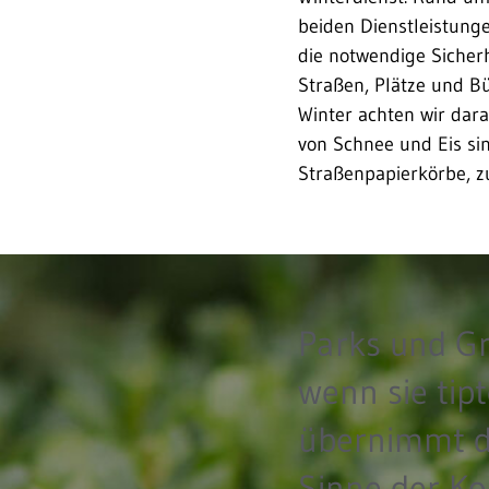
beiden Dienstleistunge
die notwendige Sicherh
Straßen, Plätze und B
Winter achten wir darau
von Schnee und Eis sin
Straßenpapierkörbe, zu
Parks und G
wenn sie tip
übernimmt di
Sinne der K