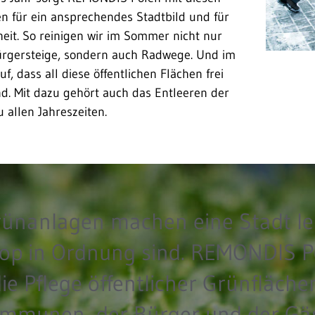
n für ein ansprechendes Stadtbild und für
eit. So reinigen wir im Sommer nicht nur
ürgersteige, sondern auch Radwege. Und im
f, dass all diese öffentlichen Flächen frei
d. Mit dazu gehört auch das Entleeren der
 allen Jahreszeiten.
rünanlagen machen eine Stadt le
top in Ordnung sind. REMONDIS P
e Pflege öffentlicher Grünfläche
ommunen, der Bürger und der Gäs