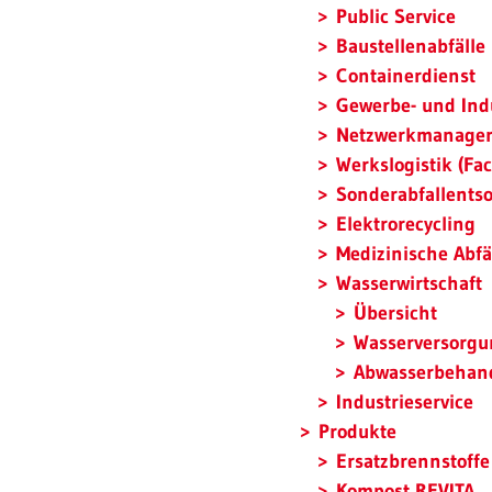
Public Service
Baustellenabfälle
Containerdienst
Gewerbe- und Ind
Netzwerkmanage
Werkslogistik (Fa
Sonderabfallents
Elektrorecycling
Medizinische Abfä
Wasserwirtschaft
Übersicht
Wasserversorgu
Abwasserbehand
Industrieservice
Produkte
Ersatzbrennstoffe
Kompost REVITA